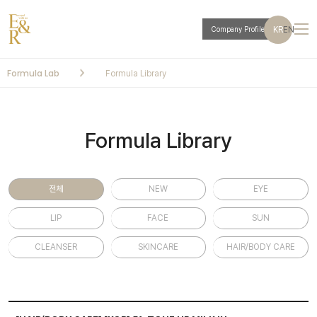
KR
EN
Company Profile
Formula Lab
Formula Library
Formula Library
전체
NEW
EYE
LIP
FACE
SUN
CLEANSER
SKINCARE
HAIR/BODY CARE